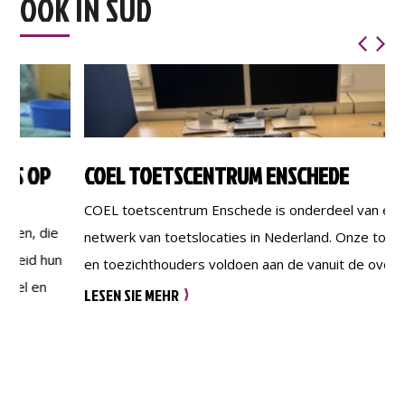
OOK IN SÜD
COEL TOETSCENTRUM ENSCHEDE
COEL toetscentrum Enschede is onderdeel van een
netwerk van toetslocaties in Nederland. Onze toetslocatie
en toezichthouders voldoen aan de vanuit de overheid
gestelde eisen. Wij zijn ISO-gecertificeerd en dragen zorg
LESEN SIE MEHR
voor een perfecte borging van onze processen. Afnames
via COEL zijn gegarandeerd fraude-proof. Daarnaast zien
onze toezichthouders toe op het creëren van de meest
ideale […]