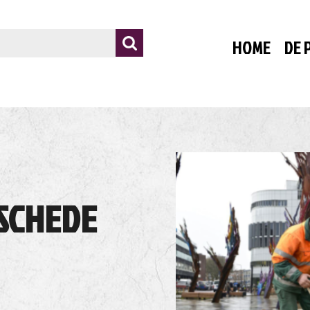
HOME
DE 
Wa
Hu
On
SCHEDE