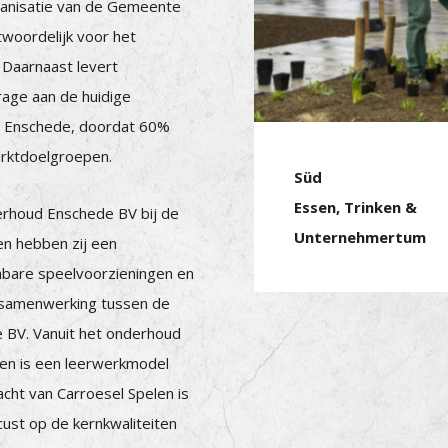
ganisatie van de Gemeente
woordelijk voor het
 Daarnaast levert
rage aan de huidige
e Enschede, doordat 60%
arktdoelgroepen.
Süd
Essen, Trinken &
erhoud Enschede BV bij de
Unternehmertum
en hebben zij een
nbare speelvoorzieningen en
e samenwerking tussen de
BV. Vanuit het onderhoud
len is een leerwerkmodel
cht van Carroesel Spelen is
cust op de kernkwaliteiten