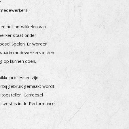
e
e medewerkers.
 en het ontwikkelen van
erker staat onder
oesel Spelen. Er worden
waarin medewerkers in een
g op kunnen doen.
wikkelprocessen zijn
arbij gebruik gemaakt wordt
toestellen. Carroesel
isvest is in de Performance