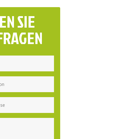
dage
EN SIE
 FRAGEN