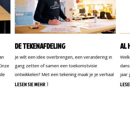
DE TEKENAFDELING
AL 
an
Je wilt een idee overbrengen, een verandering in
Welk
 Onze
gang zetten of samen een toekomstvisie
danss
 de
ontwikkelen? Met een tekening maak je je verhaal
jaar
O-
veel krachtiger. Tekenen is wat we doen! Maar
gebo
LESEN SIE MEHR
LESE
ecte
altijd met een duidelijk doel. Weg met dikke
even
OEL
rapporten die toch niemand leest. Mensen kunnen
bied
ien
op basis van de tekening het verhaal beter
dans
n de
begrijpen, onthouden […]
part
vrij