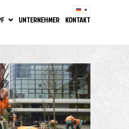
PF
UNTERNEHMER
KONTAKT
t is de PF
isregels
ze ambitie