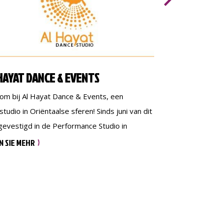
HAYAT DANCE & EVENTS
GEMEENTE E
om bij Al Hayat Dance & Events, een
In het bruisende 
tudio in Oriëntaalse sferen! Sinds juni van dit
stadsdeelmanage
 gevestigd in de Performance Studio in
tussen de inwoner
uw Zuid en jaren actief als dansstudio &
Stadsdeelbeheer
N SIE MEHR
LESEN SIE MEHR
ementen organisatiebureau in Twente. Wij
om de stedelijke
en naast wekelijkse (buik)danslessen ook
oases tot histor
workshops aan bedrijven en
toewijding werke
iculieren(denk aan teamuitjes,
leefomgeving in 
gezellenfeestjes, verjaardagen, vriendinnen