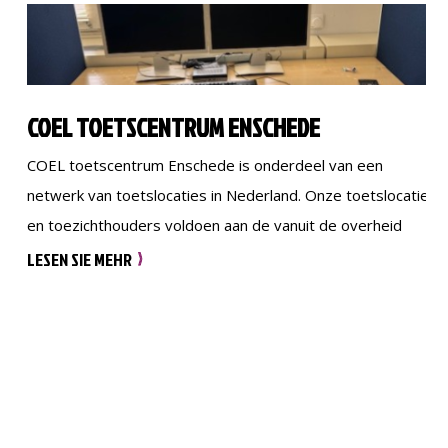
COEL TOETSCENTRUM ENSCHEDE
COEL toetscentrum Enschede is onderdeel van een
netwerk van toetslocaties in Nederland. Onze toetslocatie
en toezichthouders voldoen aan de vanuit de overheid
gestelde eisen. Wij zijn ISO-gecertificeerd en dragen zorg
LESEN SIE MEHR
voor een perfecte borging van onze processen. Afnames
via COEL zijn gegarandeerd fraude-proof. Daarnaast zien
onze toezichthouders toe op het creëren van de meest
ideale […]