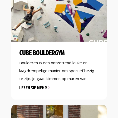
CUBE BOULDERGYM
Boulderen is een ontzettend leuke en
laagdrempelige manier om sportief bezig
te zijn. Je gaat klimmen op muren van
ongeveer 4 meter hoog. Zonder touw,
LESEN SIE MEHR
maar wel met een dikke mat op de grond.
Mocht je vallen dan kom je altijd zacht
terecht. Het doel bij boulderen is om de