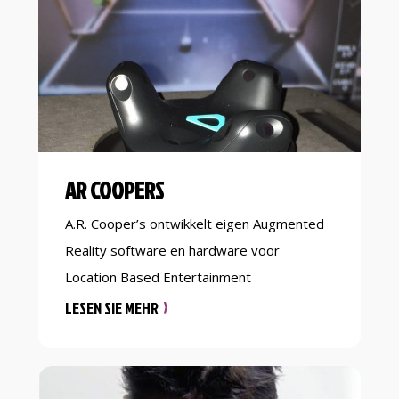
Om het welzijn van consumenten te
verbeteren, biedt Mudita Medical medische
innovatieve […]
AR COOPERS
A.R. Cooper’s ontwikkelt eigen Augmented
Reality software en hardware voor
Location Based Entertainment
toepassingen.
LESEN SIE MEHR