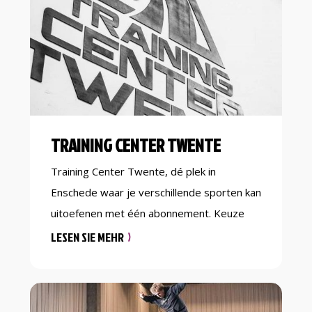
impact. Wij willen samen sportief scoren.
TRAINING CENTER TWENTE
Training Center Twente, dé plek in
Enschede waar je verschillende sporten kan
uitoefenen met één abonnement. Keuze
genoeg, we hebben o.a. CrossFit, fitness,
LESEN SIE MEHR
bokszaktraining, dames kickboksen,
powerlifting en personal training. Alles in de
gym is met elkaar verbonden, waardoor je