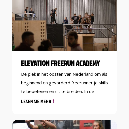
dansworkshops aan bedrijven en
particulieren(denk aan teamuitjes,
vrijgezellenfeestjes, verjaardagen,
vriendinnen dagen), organiseren interne &
[…]
ELEVATION FREERUN ACADEMY
De plek in het oosten van Nederland om als
beginnend en gevorderd freerunner je skills
te beoefenen en uit te breiden. In de
Elevation Academy kan je op een veilige en
LESEN SIE MEHR
uitdagende manier starten met freerunnen
of je skills verder ontwikkelen. Onze gym is
open voor freerunning lessen voor (jonge)