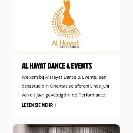
van maar liefst 500 m2 hangen 4 grote
slagkooien en […]
AL HAYAT DANCE & EVENTS
Welkom bij Al Hayat Dance & Events, een
dansstudio in Oriëntaalse sferen! Sinds juni
van dit jaar gevestigd in de Performance
Studio in gebouw Zuid en jaren actief als
LESEN SIE MEHR
dansstudio & evenementen
organisatiebureau in Twente. Wij bieden
naast wekelijkse (buik)danslessen ook