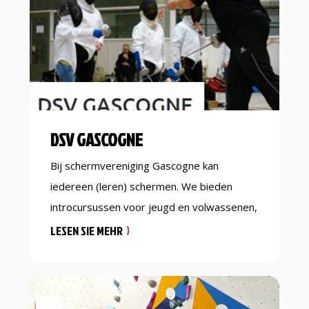
workshops en presentaties.
DSV GASCOGNE
Bij schermvereniging Gascogne kan
iedereen (leren) schermen. We bieden
introcursussen voor jeugd en volwassenen,
training voor beginners en gevorderden en
LESEN SIE MEHR
verzorgen workshops en demo’s.