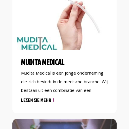
deelnemen aan alle andere lessen die TCT
aanbiedt zoals Bokszaktraining en Dames
Kickboksen. […]
MUDITA MEDICAL
Mudita Medical is een jonge onderneming
die zich bevindt in de medische branche. Wij
bestaan uit een combinatie van een
innovatieve verfrissende blik op de markt
LESEN SIE MEHR
met veel kennis en ervaring in de medische
sector. Mudita Medical staat voor innovatie,
oplossingsgerichtheid en samenwerking.