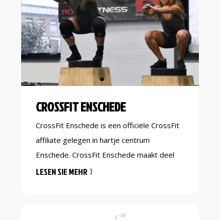
kinderen én volwassenen, open trainingen,
workshops en (kinder)feestjes. Van […]
CROSSFIT ENSCHEDE
CrossFit Enschede is een officiële CrossFit
affiliate gelegen in hartje centrum
Enschede. CrossFit Enschede maakt deel
uit van Training Center Twente, een plek
LESEN SIE MEHR
waar je verschillende sporten kan
beoefenen met één abonnement. Naast je
dagelijkse WOD, kan je ook vrij trainen en