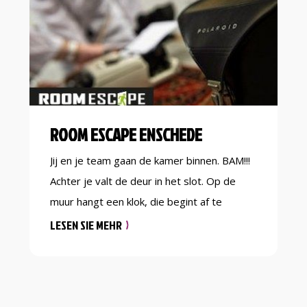
een film • Ontdek je theatertalent […]
ROOM ESCAPE ENSCHEDE
Jij en je team gaan de kamer binnen. BAM!!!
Achter je valt de deur in het slot. Op de
muur hangt een klok, die begint af te
tellen… De opdracht is simpel: binnen een
LESEN SIE MEHR
uur uit de kamer ontsnappen! ONE TEAM |
ONE HOUR | ONE ESCAPE LUKT HET JOU
EN JE VRIENDEN OM TE […]