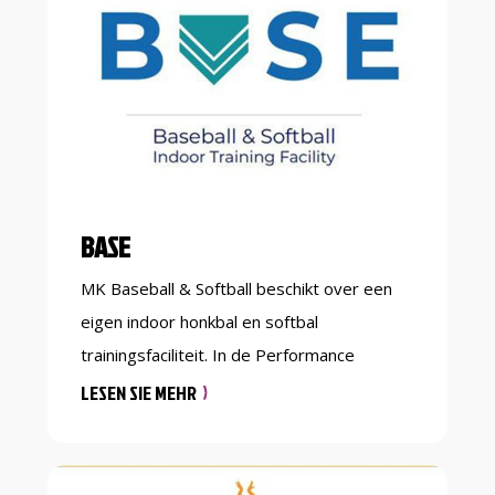
BASE
MK Baseball & Softball beschikt over een
eigen indoor honkbal en softbal
trainingsfaciliteit. In de Performance
Factory, in het centrum van Enschede,
LESEN SIE MEHR
bestaat de mogelijkheid om op elk moment
van de week binnen te trainen of gezellig
een balletje te komen slaan. In de ruimte