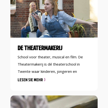
laatste greep te bereiken van […]
DE THEATERMAKERIJ
School voor theater, musical en film. De
Theatermakerij is dé theaterschool in
Twente waar kinderen, jongeren en
jongvolwassenen kunnen spelen met
LESEN SIE MEHR
theater, musical, muziektheater en film. Wij
bieden een doorlopend aanbod van lessen
voor iedereen vanaf 5 jaar. Een proefles is
altijd gratis. • Volg musicallessen • Acteer in