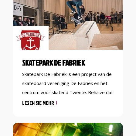
echt de energie van alle activiteiten ervaart.
Zelfs onze chill out waar je lekker kunt […]
SKATEPARK DE FABRIEK
Skatepark De Fabriek is een project van de
skateboard vereniging De Fabriek en hét
centrum voor skatend Twente. Behalve dat
je vrij kan skaten tegen een schappelijke
LESEN SIE MEHR
entree prijs kun je bij ons ook lessen
nemen, een kinderfeestje houden, of
gewoon voor de gezelligheid langs komen.