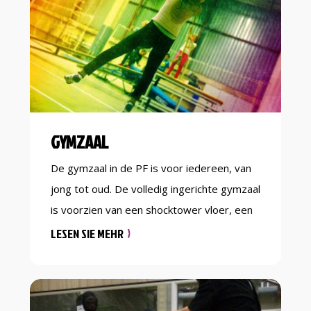
Daarnaast organiseren we regelmatig
evenementen zoals een wedstrijd. Kortom,
[…]
GYMZAAL
De gymzaal in de PF is voor iedereen, van
jong tot oud. De volledig ingerichte gymzaal
is voorzien van een shocktower vloer, een
basketbalinstallatie en heeft een afmeting
LESEN SIE MEHR
van 20×20 meter. Met een breed scala aan
mogelijkheden is de gymzaal onder andere
geschikt voor zaalsporten, instructies,