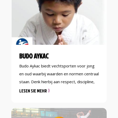
BUDO AYKAC
Budo Aykac biedt vechtsporten voor jong
en oud waarbij waarden en normen centraal
staan. Denk hierbij aan respect, discipline,
voor jezelf opkomen en zelfvertrouwen.
LESEN SIE MEHR
We hebben een team van enthousiaste en
professionele trainers die klaar staan om
uitdagende lessen en persoonlijke