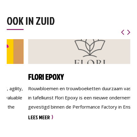
OOK IN ZUID
FLORI EPOXY
,
Rouwbloemen en trouwboeketten duurzaam vastgelegd
H
e
in tafelkunst Flori Epoxy is een nieuwe onderneming
gevestigd binnen de Performance Factory in Enschede.
S
Vanuit deze locatie ontwerp en vervaardig ik unieke
o
LEES MEER
epoxytafels waarin echte bloemen worden verwerkt. Elke
m
s
tafel is maatwerk en kan worden uitgevoerd in
H